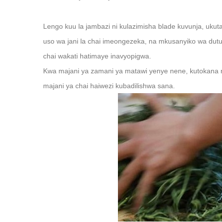
Lengo kuu la jambazi ni kulazimisha blade kuvunja, ukuta
uso wa jani la chai imeongezeka, na mkusanyiko wa dutu 
chai wakati hatimaye inavyopigwa.
Kwa majani ya zamani ya matawi yenye nene, kutokana n
majani ya chai haiwezi kubadilishwa sana.