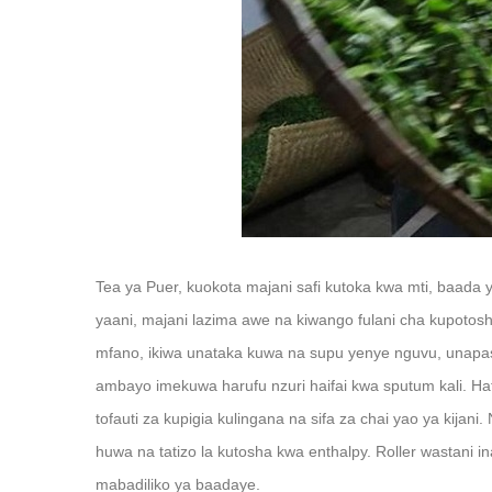
Tea ya Puer, kuokota majani safi kutoka kwa mti, baada 
yaani, majani lazima awe na kiwango fulani cha kupotosha
mfano, ikiwa unataka kuwa na supu yenye nguvu, unap
ambayo imekuwa harufu nzuri haifai kwa sputum kali. Hat
tofauti za kupigia kulingana na sifa za chai yao ya kijani.
huwa na tatizo la kutosha kwa enthalpy. Roller wastani in
mabadiliko ya baadaye.