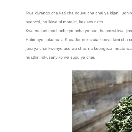
Kwa kiwango cha kati cha nguvu cha chai ya kijani, udhibit
nyepesi, na ikiwa ni matajiri, itakuwa nzito.
Kwa majani machache ya ncha ya bud, haipaswi kwa jinsi
Hatimaye, jukumu la Kneader ni kuzuia kioevu kiini cha se
juisi ya chai kwenye uso wa chai, na kuongeza mnato w
huathiri mkusanyiko wa supu ya chai.