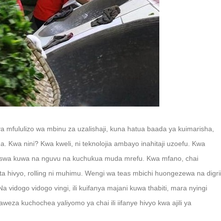
ya mfululizo wa mbinu za uzalishaji, kuna hatua baada ya kuimarisha,
. Kwa nini? Kwa kweli, ni teknolojia ambayo inahitaji uzoefu. Kwa
aswa kuwa na nguvu na kuchukua muda mrefu. Kwa mfano, chai
a hivyo, rolling ni muhimu. Wengi wa teas mbichi huongezewa na digri
 Na vidogo vidogo vingi, ili kuifanya majani kuwa thabiti, mara nyingi
aweza kuchochea yaliyomo ya chai ili iifanye hivyo kwa ajili ya