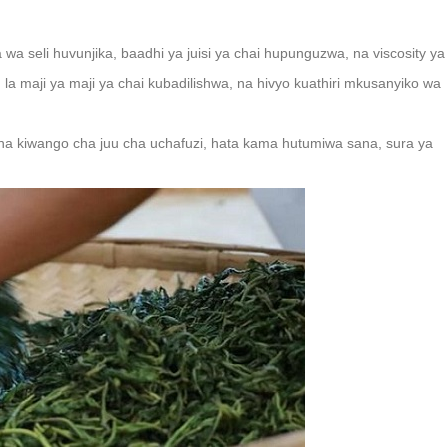
 wa seli huvunjika, baadhi ya juisi ya chai hupunguzwa, na viscosity ya
la maji ya maji ya chai kubadilishwa, na hivyo kuathiri mkusanyiko wa
a kiwango cha juu cha uchafuzi, hata kama hutumiwa sana, sura ya