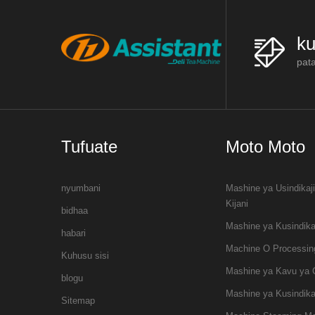
ku
pat
Tufuate
Moto Moto
nyumbani
Mashine ya Usindikaj
Kijani
bidhaa
Mashine ya Kusindika
habari
Machine O Processin
Kuhusu sisi
Mashine ya Kavu ya 
blogu
Mashine ya Kusindik
Sitemap