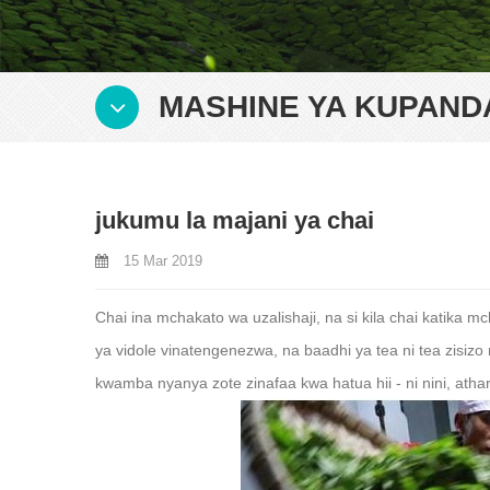
MASHINE YA KUPAND
jukumu la majani ya chai
15 Mar 2019
Chai ina mchakato wa uzalishaji, na si kila chai katika
ya vidole vinatengenezwa, na baadhi ya tea ni tea zisizo 
kwamba nyanya zote zinafaa kwa hatua hii - ni nini, atha