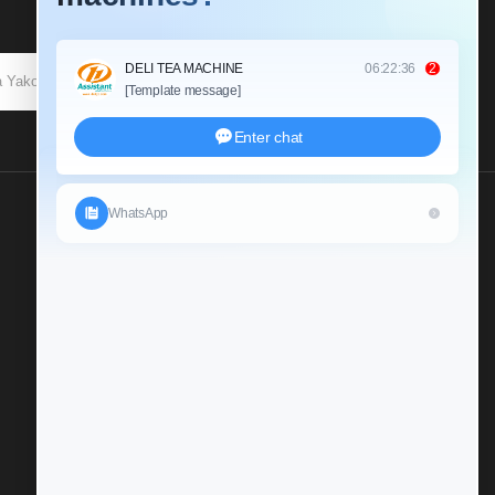
KUJIUNGA
Tutumie Uchunguzi