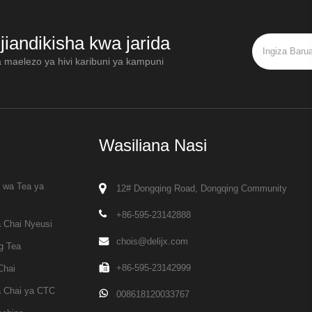
jiandikisha kwa jarida
a maelezo ya hivi karibuni ya kampuni
Wasiliana Nasi
i wa Tea ya
12# Dongqing Road, Dongqing Community
+86-595-23142888
 Chai Nyeusi
chois@delijx.com
g Tea
+86-595-23142999
Chai
a Chai ya CTC
008618120033767