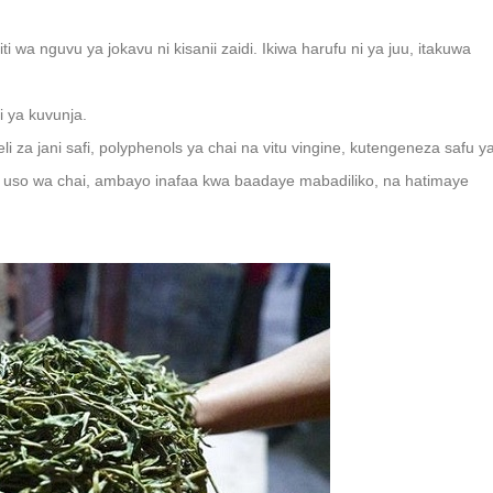
i wa nguvu ya jokavu ni kisanii zaidi. Ikiwa harufu ni ya juu, itakuwa
 ya kuvunja.
li za jani safi, polyphenols ya chai na vitu vingine, kutengeneza safu y
a uso wa chai, ambayo inafaa kwa baadaye mabadiliko, na hatimaye