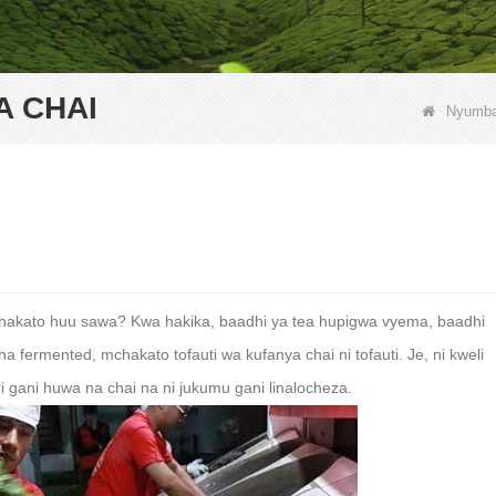
A CHAI
Nyumba
 mchakato huu sawa? Kwa hakika, baadhi ya tea hupigwa vyema, baadhi
na fermented, mchakato tofauti wa kufanya chai ni tofauti. Je, ni kweli
ri gani huwa na chai na ni jukumu gani linalocheza.