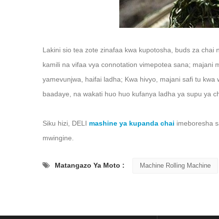
Lakini sio tea zote zinafaa kwa kupotosha, buds za chai ni
kamili na vifaa vya connotation vimepotea sana; majani 
yamevunjwa, haifai ladha; Kwa hivyo, majani safi tu kwa 
baadaye, na wakati huo huo kufanya ladha ya supu ya cha
Siku hizi, DELI
mashine ya kupanda chai
imeboresha sa
mwingine.
Matangazo Ya Moto :
Machine Rolling Machine