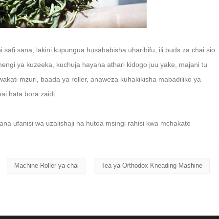
 safi sana, lakini kupungua husababisha uharibifu, ili buds za chai sio
mengi ya kuzeeka, kuchuja hayana athari kidogo juu yake, majani tu
wakati mzuri, baada ya roller, anaweza kuhakikisha mabadiliko ya
i hata bora zaidi.
na ufanisi wa uzalishaji na hutoa msingi rahisi kwa mchakato
Machine Roller ya chai
Tea ya Orthodox Kneading Mashine