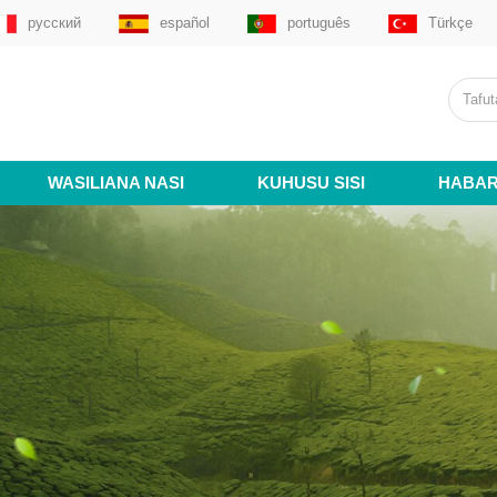
русский
español
português
Türkçe
WASILIANA NASI
KUHUSU SISI
HABAR