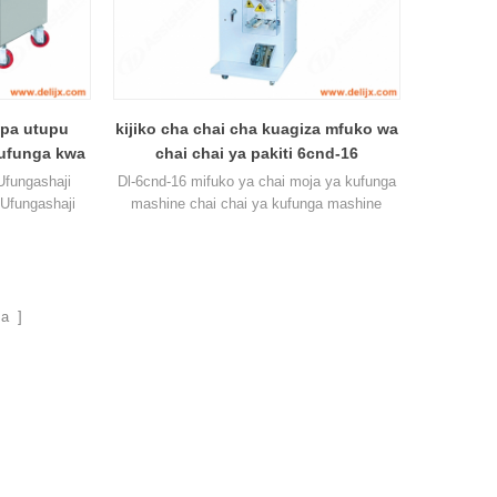
upa utupu
kijiko cha chai cha kuagiza mfuko wa
ufunga kwa
chai chai ya pakiti 6cnd-16
fungashaji
Dl-6cnd-16 mifuko ya chai moja ya kufunga
 Ufungashaji
mashine chai chai ya kufunga mashine
 mara mbili,
ufanisi ni 6 kilo / h, urefu wa mfuko wa unga
wa juu.
mrefu zaidi inaweza kuwa 100mm.
a ]