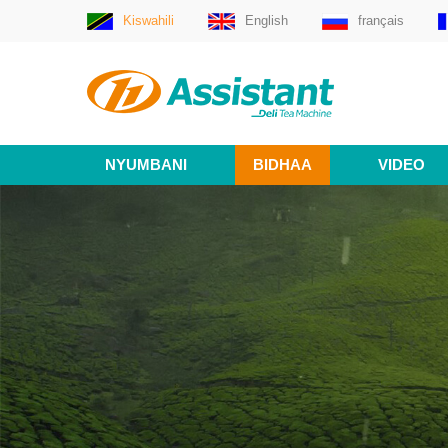
Kiswahili
English
français
NYUMBANI
BIDHAA
VIDEO