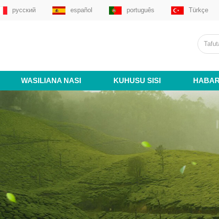
русский
español
português
Türkçe
WASILIANA NASI
KUHUSU SISI
HABAR