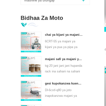
mashine ya ufungaji
Bidhaa Za Moto
chai ya kijani ya majani ya majani 6crt-55
6CRT-55 ya majani ya
kijani ya pua ya pipa ya
kipenyo ni 550mm, urefu
wa 400mm, uzalishaji ni
majani safi ya majani ya chai hupanda rack tqj-20
75kg / h
tqj-20 jani jani jani hupanda
rack ina sahani na sahani
ya chuma cha pua,
inaweza kutumia kila aina
gesi kupokanzwa kuendelea chai chai jani mashine ya mvuke kwa aina ya chai 6cstl-q80
ya chai.
Dl-6cstl-q80 ya joto
inapokanzwa majani ya
majani ya majani ya chai