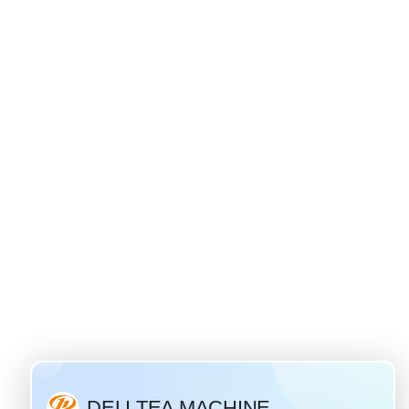
Siri ya russian - asili ya chai ya ivan
u na maarufu
 ya Ivan" ni
i ambacho ina