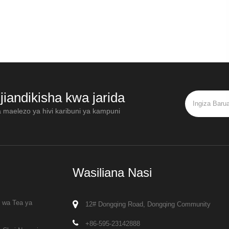
jiandikisha kwa jarida
a maelezo ya hivi karibuni ya kampuni
Wasiliana Nasi
i wa Tea ya
12# Dongqing Road, Dongqing Community
+86-595-23142888