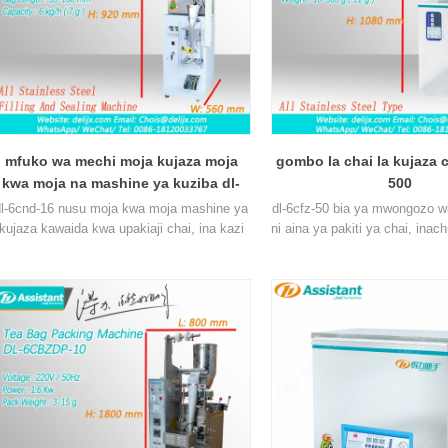
mfuko wa mechi moja kujaza moja
gombo la chai la kujaza c
kwa moja na mashine ya kuziba dl-
500
6cnd-16
dl-6cnd-16 nusu moja kwa moja mashine ya
dl-6cfz-50 bia ya mwongozo w
kujaza kawaida kwa upakiaji chai, ina kazi
ni aina ya pakiti ya chai, inac
ya kuziba, kufunga uzito 2-500 g.
500 g (± 2g), inaweza kubeba 
nyingi