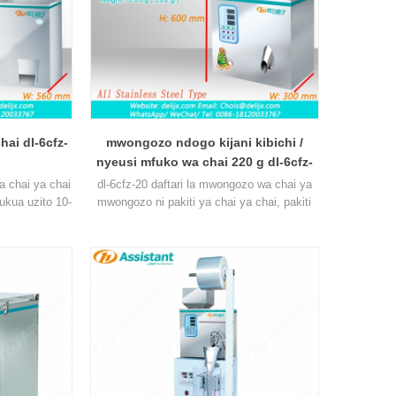
hai dl-6cfz-
mwongozo ndogo kijani kibichi /
nyeusi mfuko wa chai 220 g dl-6cfz-
20
a chai ya chai
dl-6cfz-20 daftari la mwongozo wa chai ya
hukua uzito 10-
mwongozo ni pakiti ya chai ya chai, pakiti
vifaa vya aina
uzito 2-20 g (± 0,2), inaweza kubeba vifaa
vya aina nyingi