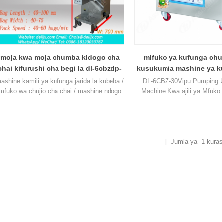
moja kwa moja chumba kidogo cha
mifuko ya kufunga ch
chai kifurushi cha begi la dl-6cbzdp-
kusukumia mashine ya k
10
chai 6cbz-30
ashine kamili ya kufunga jarida la kubeba /
DL-6CBZ-30Vipu Pumping U
mfuko wa chujio cha chai / mashine ndogo
Machine Kwa ajili ya Mfuko
ya kufunga mifuko ya chai, iliyotumiwa
Mifuko kutumia pampu utupu
kutengeneza mifuko ya chai ya kuzamisha,
kasi utupu na ufanisi 
fuko wa chai ya karatasi 1-8g na mfuko wa
chai ya karatasi ya tepe.
[ Jumla ya
1
kuras