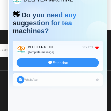
KUJIUNGA
Tutumie Uchunguzi