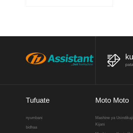
racks, mashine ya kupika chai, mashine
. Katika China,
ya chai na mashine ya kukausha ch
ndwa kusini, kwa
ku
pat
Tufuate
Moto Moto
nyumbani
Mashine ya Usindikaj
Kijani
bidhaa