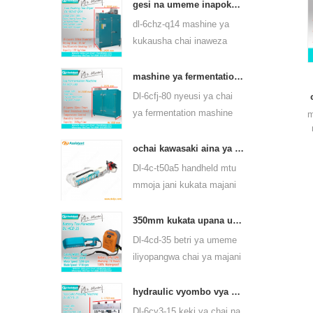
yanaweza kutumia aina
gesi na umeme inapokanzwa chai ya kijani kiwanda cha kukausha majani 6chz-q14
nyingi za chai, kama vile
dl-6chz-q14 mashine ya
chai ya kijani, chai ya
kukausha chai inaweza
oolong na wengine.
kutumia gesi kioevu, gesi
asilia na umeme, inaweza
mashine ya fermentation ya chai nyeusi ya 6cfj-80
kukausha chai za aina
Dl-6cfj-80 nyeusi ya chai
zote, kama chai ya kijani,
ya fermentation mashine
m
chai nyeusi, chai ya oolong
hasa kutumika kwa ajili ya
na kadhalika.
usindikaji chai nyeusi, basi
ochai kawasaki aina ya handheld mtu mmoja wa majani ya kuvuna jani mashine ya kuvuna 4c-t50a5
chai nyeusi chai ferment
Dl-4c-t50a5 handheld mtu
m
bora.
mmoja jani kukata majani
mashine kukata upana ni
450mm, 500mm, 600mm,
350mm kukata upana umeme betri kuendeshwa chai jani chai kuziba mashine 4cd-35
kutumia huasheng 1e34f
Dl-4cd-35 betri ya umeme
petroli injini.
iliyopangwa chai ya majani
ya majani ya kukata
mashine kukata upana ni
hydraulic vyombo vya habari chai chai keki matofali pressing mashine 6cy3-15
350mm, kwa kutumia betri
Dl-6cy3-15 keki ya chai na