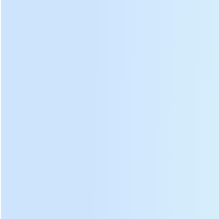
yanayopuka kutoka kwenye
mashine ya chai.
Inaweza kutengeneza kila
aina ya chuma cha pua au
aina kamili ya shaba, ikiwa
unahitaji mashine hii ya chai
ya rolling, tafadhali tuambie.
Mpira wa
Mkono wa mkono
Sanduku la Gear
msingi wa
mbili