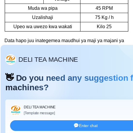
Muda wa pipa
45 RPM
Uzalishaji
75 Kg / h
Upeo wa uwezo kwa wakati
Kilo 25
Data hapo juu inategemea maudhui ya maji ya majani ya
chai ya 75-80%.
De
mikia:
DL-6CRT-55 mashine ya teknolojia ya chai
mchoro wa
uharibifu
:
Mkono wa
Bonyeza
①
⑧
mkono
spring
Kifuniko cha
Safu ya
②
⑨
pipa
saidizi
Damu ya