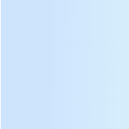
Uumbaji wa kitaalamu wa
angle ya kuchuja sahani na
Tuna hifadhi 30 kwa kila
raidi ya kupiga kamba, kasi
mfano wa mashine ya rolling
ya kutengeneza chai na
chai, utoaji ni haraka, hakuna
kumwaga jani la chai ni
haja ya kusubiri.
30% kwa kasi.
DL-6CRT-55 mashine ya roller chai
picha: