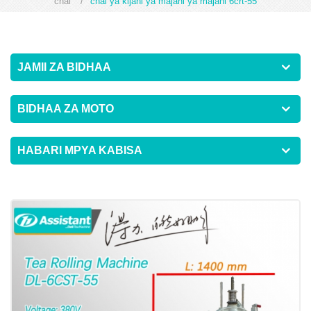
chai
/
chai ya kijani ya majani ya majani 6crt-55
JAMII ZA BIDHAA
BIDHAA ZA MOTO
HABARI MPYA KABISA