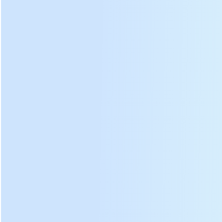
iliyopunguka
Pipa iliyopangwa ya chuma
cha pua, sahani iliyopunguka
na mchoro unaofanywa kwa
aluminium, Haitakuwa na kutu
na kuzalisha vitu visivyo na
madhara kwa mwili wa
binadamu.
Muundo wa kitaalamu wa
magoti
angle ya kuunganisha
sahani na radian ya kukanda,
kasi ya kutengeneza chai ni
30% kwa kasi.
Upande ni wa juu kuliko
sahani, kuzuia majani ya chai