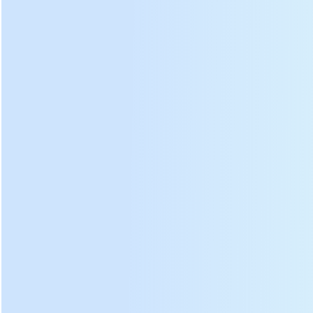
Copper
Bodi ya gear
Nguvu ya
Mkono wa kuunga
imara, sufuria na
msingi ya
mkono mara mbili,
sura ya usaidizi,
shaba ya gari
kifuniko cha pipa
kuhakikisha
ya shaba, hutoa
kinachosikilizwa na
uendeshaji mkali
chanzo cha
chemchemi, na
na salama wa
nguvu cha
kinaweza
mashine za
mashine za
kuzungushwa, ubora
kunyakua chai
kuokota chai.
wa chai zaidi.
Kuweka sahani na mazao
Kichunguzi cha mashine ya
ya majani ya chai
kuchochea chai