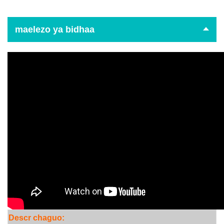
maelezo ya bidhaa
Descr
chaguo: