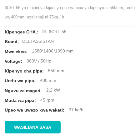
6CRT-55 ya majani ya kijani ya pua ya pipa ya kipenyo ni 550mm, urefu
wa 400mm, uzalishaji ni 75kg / h
DL-6CRT-55
Kipengee CHA.:
DELI ASSISTANT
Brand:
1580*1400*1390 mm
Mwelekeo:
380V / 50Hz
Voltage:
550 mm
Kipenyo cha pipa:
400 mm
Urefu wa pipa:
2.2 kW
Nguvu za magari:
45 rpm
Muda wa pipa:
37 kg/h
Upeo wa uwezo kwa wakati:
WASILIANA SASA