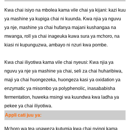
Kwa chai isiyo na mbolea kama vile chai ya kijani: kazi kuu
ya mashine ya kupiga chai ni kuunda. Kwa njia ya nguvu
ya nje, mashine ya chai hufanya majani kushangaa na
mwanga, roll ya chai inageuka kuwa sura ya mchoro, na
kiasi ni kupunguzwa, ambayo ni nzuri kwa pombe.
Kwa chai iliyotiwa kama vile chai nyeusi: Kwa njia ya
nguvu ya nje ya mashine ya chai, seli za chai huharibiwa,
maji ya chai huongezeka, huongeza kasi ya oxidation ya
enzymatic ya misombo ya polyphenolic, inasababisha
fermentation, huweka msingi wa kuundwa kwa ladha ya
pekee ya chai iliyotiwa.
Appli
cati
juu ya:
Mchoro wa tea unaweza kutumia kwa chai nyingi kama