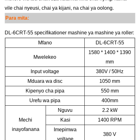
vile chai nyeusi, chai ya kijani, na chai ya oolong.
Para
mita:
DL-6CRT-55 specifikationer mashine ya mashine ya roller:
Mfano
DL-6CRT-55
1580 * 1400 * 1390
Mwelekeo
mm
Input voltage
380V / 50Hz
Mduara wa disc
1050 mm
Kipenyo cha pipa
550 mm
Urefu wa pipa
400mm
Nguvu
2.2 kW
Mechi
Kasi
1400 RPM
inayofanana
Imepimwa
380 V
voltage