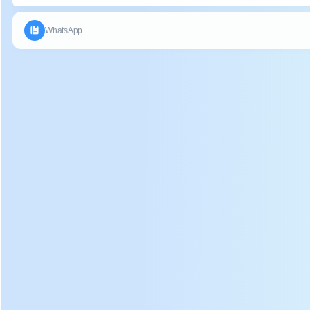
③
chuma cha
⑩
Handwheel
pua
Muundo
④
Piga
⑪
wa msaada
Kutoka
Kesi ya
⑤
⊘
kwenye
uhamisho
diski
Ukanda wa
Mto wa
⑥
⑬
uhamisho
chai
Hifadhi ya
Mguu wa
⑦
⑭
gari
misaada
Zilizofaa
umri:
Kuleta pipa na safu