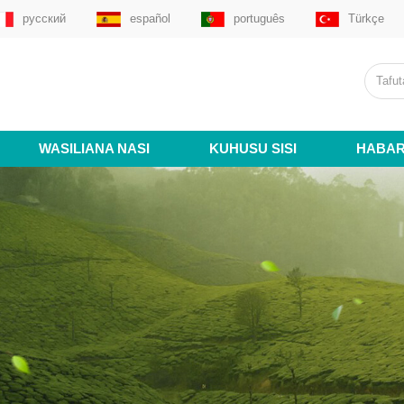
русский
español
português
Türkçe
WASILIANA NASI
KUHUSU SISI
HABAR