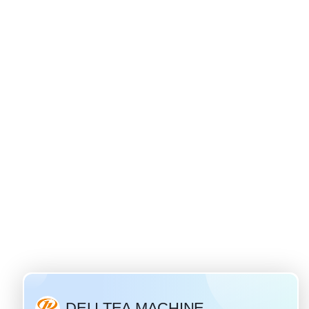
Siri ya russian - asili ya chai ya ivan
 / 28 / 2019
chai maarufu na maarufu
Urusi. "Chai ya Ivan" ni
i cha Kirusi ambacho ina
historia y