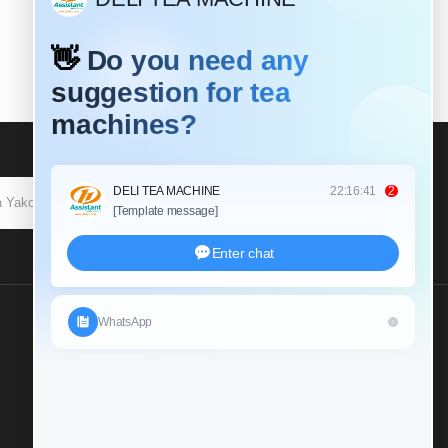
KUJIUNGA
Tutumie Uchunguzi