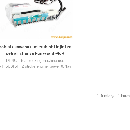
ochiai / kawasaki mitsubishi injini za
petroli chai ya kunywa dl-4c-t
DL-4C-T tea plucking machine use
MITSUBISHI 2 stroke engine, power 0.7kw,
displacement 25.4CC, total weight about
9.2kg, cutting width 450, 500 and 600mm.
[ Jumla ya
1
kuras