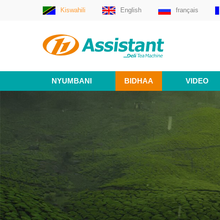
Kiswahili
English
français
NYUMBANI
BIDHAA
VIDEO