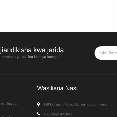
e
jiandikisha kwa jarida
a maelezo ya hivi karibuni ya kampuni
Wasiliana Nasi
i wa Tea ya
12# Dongqing Road, Dongqing Community
+86-595-23142888