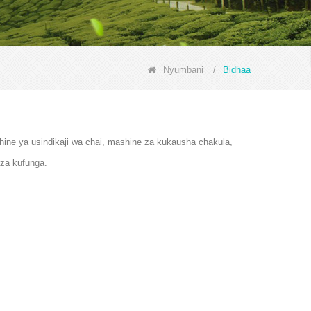
Nyumbani
/
Bidhaa
hine ya usindikaji wa chai, mashine za kukausha chakula,
za kufunga.