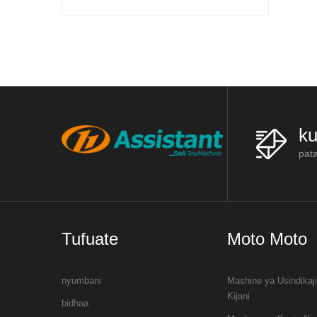
racks, mashine ya kupika chai, mashin
 kukua safi. Katika China,
ya chai na mashine ya kukausha ch
yingi hupandwa kusini, kwa
saba
ku
pat
Tufuate
Moto Moto
nyumbani
Mashine ya Usindikaj
Kijani
bidhaa