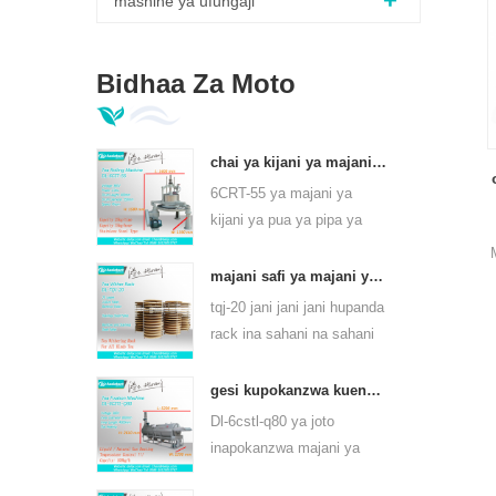
mashine ya ufungaji
Bidhaa Za Moto
chai ya kijani ya majani ya majani 6crt-55
6CRT-55 ya majani ya
kijani ya pua ya pipa ya
kipenyo ni 550mm, urefu
wa 400mm, uzalishaji ni
majani safi ya majani ya chai hupanda rack tqj-20
75kg / h
tqj-20 jani jani jani hupanda
rack ina sahani na sahani
ya chuma cha pua,
inaweza kutumia kila aina
gesi kupokanzwa kuendelea chai chai jani mashine ya mvuke kwa aina ya chai 6cstl-q80
ya chai.
Dl-6cstl-q80 ya joto
inapokanzwa majani ya
majani ya majani ya chai