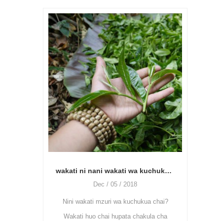
jinsi ya kushughulikia chai ya kijani, unahit
wakati ni nani wakati wa kuchukua chai? jinsi ya kutumia mashine ya kufulia majani ya chai?
Oct / 27 / 2018
Dec / 05 / 2018
Chai ya kijani ni chai isiyo na fermente
i mzuri wa kuchukua chai?
hasa kutumika mashine hizi: kuosha
o chai hupata chakula cha