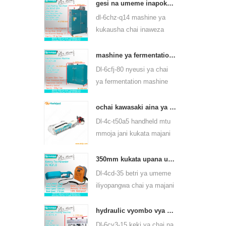
yanaweza kutumia aina
gesi na umeme inapokanzwa chai ya kijani kiwanda cha kukausha majani 6chz-q14
nyingi za chai, kama vile
dl-6chz-q14 mashine ya
chai ya kijani, chai ya
kukausha chai inaweza
oolong na wengine.
kutumia gesi kioevu, gesi
asilia na umeme, inaweza
mashine ya fermentation ya chai nyeusi ya 6cfj-80
kukausha chai za aina
Dl-6cfj-80 nyeusi ya chai
zote, kama chai ya kijani,
ya fermentation mashine
chai nyeusi, chai ya oolong
hasa kutumika kwa ajili ya
na kadhalika.
usindikaji chai nyeusi, basi
ochai kawasaki aina ya handheld mtu mmoja wa majani ya kuvuna jani mashine ya kuvuna 4c-t50a5
chai nyeusi chai ferment
Dl-4c-t50a5 handheld mtu
bora.
mmoja jani kukata majani
mashine kukata upana ni
450mm, 500mm, 600mm,
350mm kukata upana umeme betri kuendeshwa chai jani chai kuziba mashine 4cd-35
kutumia huasheng 1e34f
Dl-4cd-35 betri ya umeme
petroli injini.
iliyopangwa chai ya majani
ya majani ya kukata
mashine kukata upana ni
hydraulic vyombo vya habari chai chai keki matofali pressing mashine 6cy3-15
350mm, kwa kutumia betri
Dl-6cy3-15 keki ya chai na