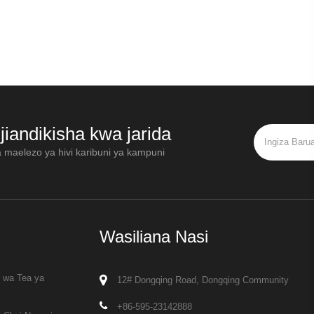
jiandikisha kwa jarida
a maelezo ya hivi karibuni ya kampuni
Wasiliana Nasi
i wa Tea ya
12# Dongqing Road, Dongqing Community
+86-595-23142888