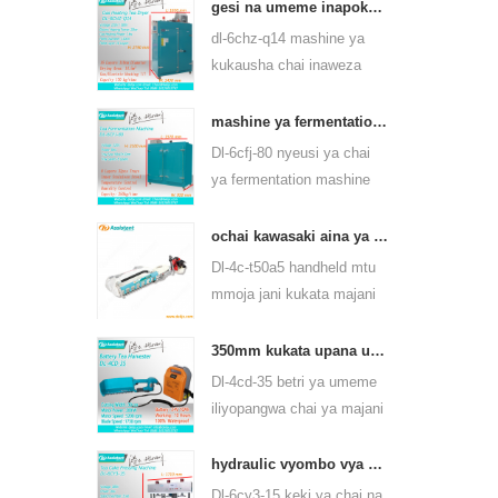
yanaweza kutumia aina
gesi na umeme inapokanzwa chai ya kijani kiwanda cha kukausha majani 6chz-q14
nyingi za chai, kama vile
dl-6chz-q14 mashine ya
chai ya kijani, chai ya
kukausha chai inaweza
oolong na wengine.
kutumia gesi kioevu, gesi
asilia na umeme, inaweza
mashine ya fermentation ya chai nyeusi ya 6cfj-80
kukausha chai za aina
Dl-6cfj-80 nyeusi ya chai
zote, kama chai ya kijani,
ya fermentation mashine
chai nyeusi, chai ya oolong
hasa kutumika kwa ajili ya
na kadhalika.
usindikaji chai nyeusi, basi
ochai kawasaki aina ya handheld mtu mmoja wa majani ya kuvuna jani mashine ya kuvuna 4c-t50a5
chai nyeusi chai ferment
Dl-4c-t50a5 handheld mtu
bora.
mmoja jani kukata majani
mashine kukata upana ni
450mm, 500mm, 600mm,
350mm kukata upana umeme betri kuendeshwa chai jani chai kuziba mashine 4cd-35
kutumia huasheng 1e34f
Dl-4cd-35 betri ya umeme
petroli injini.
iliyopangwa chai ya majani
ya majani ya kukata
mashine kukata upana ni
hydraulic vyombo vya habari chai chai keki matofali pressing mashine 6cy3-15
350mm, kwa kutumia betri
Dl-6cy3-15 keki ya chai na