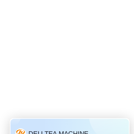
Siri ya russian - asili ya chai ya ivan
2019
rufu na maarufu
Chai ya Ivan" ni
rusi ambacho ina
y