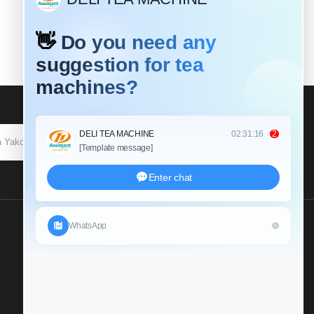
KUJIUNGA
Tutumie Uchunguzi