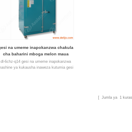
gesi na umeme inapokanzwa chakula
cha baharini mboga melon maua
dryer 6chz-q14
dl-6chz-q14 gesi na umeme inapokanzwa
ashine ya kukausha inaweza kutumia gesi
kioevu, gesi asilia na umeme, unaweza
kavu dagaa mboga maharage maua
matunda na vyakula vingine vingi.
[ Jumla ya
1
kuras