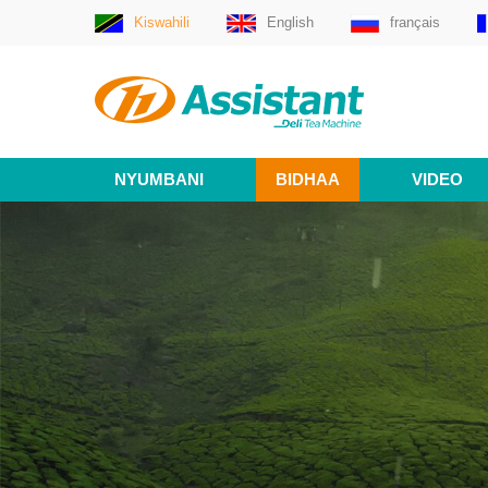
Kiswahili
English
français
NYUMBANI
BIDHAA
VIDEO