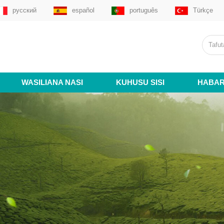
русский
español
português
Türkçe
WASILIANA NASI
KUHUSU SISI
HABAR