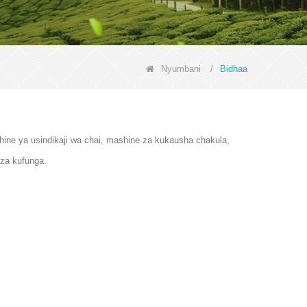
Nyumbani
/
Bidhaa
hine ya usindikaji wa chai, mashine za kukausha chakula,
za kufunga.