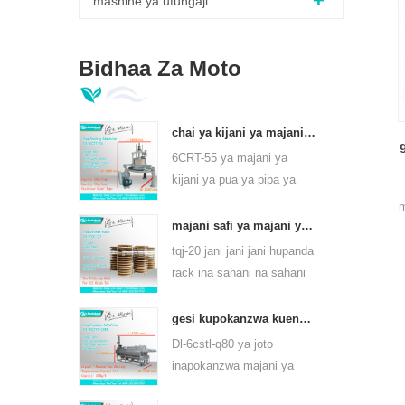
mashine ya ufungaji
Bidhaa Za Moto
chai ya kijani ya majani ya majani 6crt-55
6CRT-55 ya majani ya
kijani ya pua ya pipa ya
kipenyo ni 550mm, urefu
m
wa 400mm, uzalishaji ni
majani safi ya majani ya chai hupanda rack tqj-20
75kg / h
tqj-20 jani jani jani hupanda
rack ina sahani na sahani
ya chuma cha pua,
inaweza kutumia kila aina
gesi kupokanzwa kuendelea chai chai jani mashine ya mvuke kwa aina ya chai 6cstl-q80
ya chai.
Dl-6cstl-q80 ya joto
inapokanzwa majani ya
majani ya majani ya chai