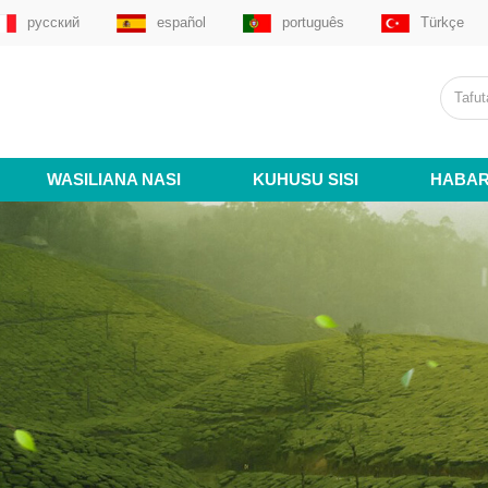
русский
español
português
Türkçe
WASILIANA NASI
KUHUSU SISI
HABAR