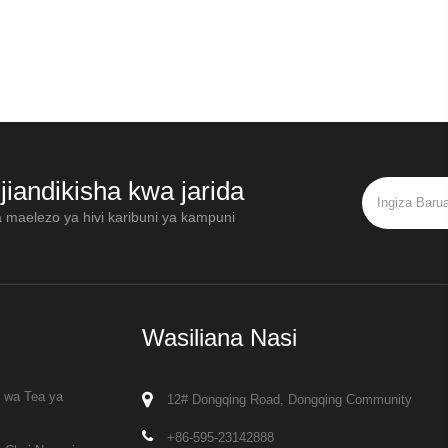
e
jiandikisha kwa jarida
a maelezo ya hivi karibuni ya kampuni
Wasiliana Nasi
i wa Tea ya
12# Dongqing Road, Dongqing Community
+86-595-23142888