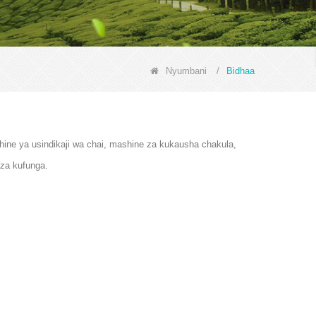
Nyumbani
/
Bidhaa
hine ya usindikaji wa chai, mashine za kukausha chakula,
za kufunga.