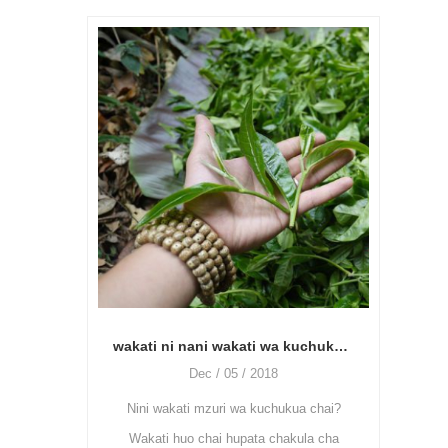
jinsi ya kushughulikia chai ya kijani, unahit
wakati ni nani wakati wa kuchukua chai? jinsi ya kutumia mashine ya kufulia majani ya chai?
Oct / 27 / 2018
Dec / 05 / 2018
Chai ya kijani ni chai isiyo na fermente
i mzuri wa kuchukua chai?
hasa kutumika mashine hizi: kuosha
o chai hupata chakula cha