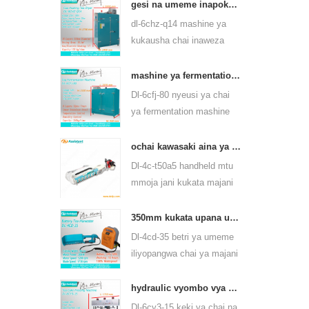
yanaweza kutumia aina
gesi na umeme inapokanzwa chai ya kijani kiwanda cha kukausha majani 6chz-q14
nyingi za chai, kama vile
dl-6chz-q14 mashine ya
chai ya kijani, chai ya
kukausha chai inaweza
oolong na wengine.
kutumia gesi kioevu, gesi
asilia na umeme, inaweza
mashine ya fermentation ya chai nyeusi ya 6cfj-80
kukausha chai za aina
Dl-6cfj-80 nyeusi ya chai
zote, kama chai ya kijani,
ya fermentation mashine
chai nyeusi, chai ya oolong
hasa kutumika kwa ajili ya
na kadhalika.
usindikaji chai nyeusi, basi
ochai kawasaki aina ya handheld mtu mmoja wa majani ya kuvuna jani mashine ya kuvuna 4c-t50a5
chai nyeusi chai ferment
Dl-4c-t50a5 handheld mtu
bora.
mmoja jani kukata majani
mashine kukata upana ni
450mm, 500mm, 600mm,
350mm kukata upana umeme betri kuendeshwa chai jani chai kuziba mashine 4cd-35
kutumia huasheng 1e34f
Dl-4cd-35 betri ya umeme
petroli injini.
iliyopangwa chai ya majani
ya majani ya kukata
mashine kukata upana ni
hydraulic vyombo vya habari chai chai keki matofali pressing mashine 6cy3-15
350mm, kwa kutumia betri
Dl-6cy3-15 keki ya chai na