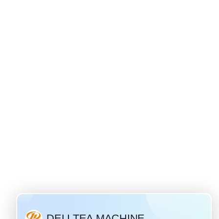
Siri ya russian - asili ya chai ya ivan
 / 28 / 2019
chai maarufu na maarufu
Urusi. "Chai ya Ivan" ni
i cha Kirusi ambacho ina
historia y