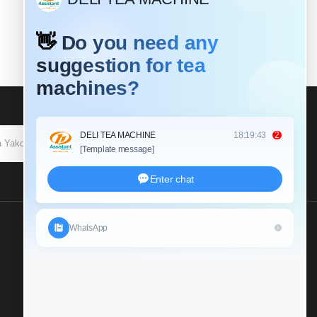
KUJIUNGA
Tutumie Uchunguzi