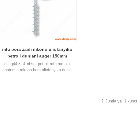
mtu bora zaidi mkono uliofanyika
petroli duniani auger 150mm
kuchimba kidogo sg44-5f
dl-sg44-5f & nbsp; petroli mtu mmoja
anatumia mkono bora uliofanyika dunia
uger mashine 150mm drill kidogo huasheng
injini 1e445f petroli, unaweza kuchimba 40-
200mm.
[ Jumla ya
1
kuras