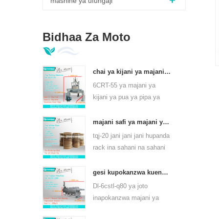
mashine ya ufungaji
Bidhaa Za Moto
chai ya kijani ya majani ya majani 6crt-55
6CRT-55 ya majani ya
kijani ya pua ya pipa ya
kipenyo ni 550mm, urefu
wa 400mm, uzalishaji ni
a
majani safi ya majani ya chai hupanda rack tqj-20
75kg / h
tqj-20 jani jani jani hupanda
rack ina sahani na sahani
ya chuma cha pua,
inaweza kutumia kila aina
gesi kupokanzwa kuendelea chai chai jani mashine ya mvuke kwa aina ya chai 6cstl-q80
ya chai.
Dl-6cstl-q80 ya joto
inapokanzwa majani ya
majani ya majani ya chai