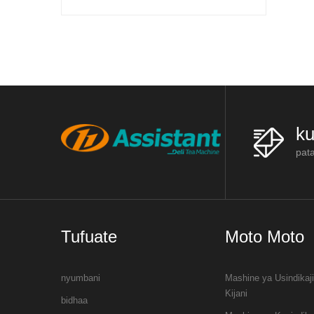
racks, mashine ya kupika chai, mashin
 kukua safi. Katika China,
ya chai na mashine ya kukausha ch
yingi hupandwa kusini, kwa
saba
ku
pat
Tufuate
Moto Moto
nyumbani
Mashine ya Usindikaj
Kijani
bidhaa