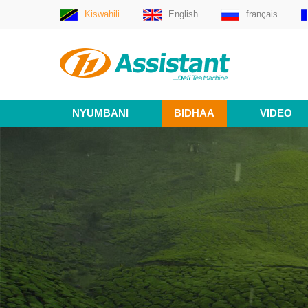
Kiswahili
English
français
NYUMBANI
BIDHAA
VIDEO